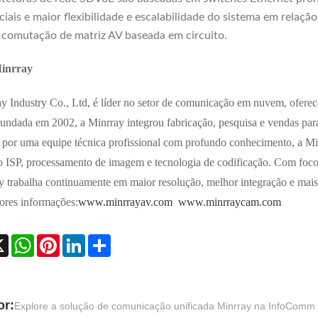
ciais e maior flexibilidade e escalabilidade do sistema em relaç
 comutação de matriz AV baseada em circuito.
inrray
y Industry Co., Ltd, é líder no setor de comunicação em nuvem, ofere
Fundada em 2002, a Minrray integrou fabricação, pesquisa e vendas para
por uma equipe técnica profissional com profundo conhecimento, a Min
o ISP, processamento de imagem e tecnologia de codificação. Com foco
y trabalha continuamente em maior resolução, melhor integração e mais 
ores informações:
www.minrrayav.com
www.minrraycam.com
ebook
X
WhatsApp
Pinterest
LinkedIn
Share
or:
Explore a solução de comunicação unificada Minrray na InfoComm 