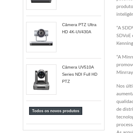
produto
inteligê
Câmera PTZ Ultra
“A SDDV
HD 4K-UV430A
SDVoE c
Kenning
“A Minr
promove
Câmera UV510A
Minrray
Series NDI Full HD
PTZ
Nos últ
aumenta
qualida
de dist
Todos os novos produtos
tecnolo
process
As arqu