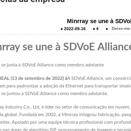
Minrray se une à SDVo
●
2022-09-16
●
4
●
Deixe-m
rray se une à SDVoE Allianc
 se junta à SDVoE Alliance como membro adotante
AL (13 de setembro de 2022) â
A SDVoE Alliance, um consórcio
am para padronizar a adoção da Ethernet para transportar sinais
 se juntou à SDVoE Alliance como membro adotante.
ay Industry Co., Ltd, é líder no setor de comunicação em nuvem
la global. Fundada em 2002, a Minrray integrou fabricação, pesq
ientes. Apoiado por uma equipe técnica profissional com profu
s nas áreas de algoritmo ISP, processamento de imagem e tecno