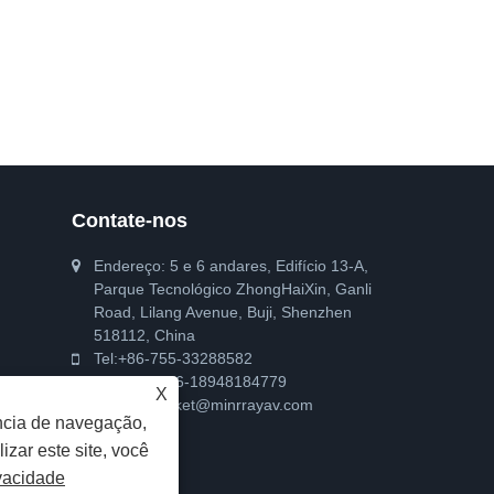
Contate-nos
Endereço: 5 e 6 andares, Edifício 13-A,
Parque Tecnológico ZhongHaiXin, Ganli
Road, Lilang Avenue, Buji, Shenzhen
518112, China
Tel:
+86-755-33288582
Telefone:
+86-18948184779
X
E-mail:
market@minrrayav.com
ncia de navegação,
izar este site, você
ivacidade