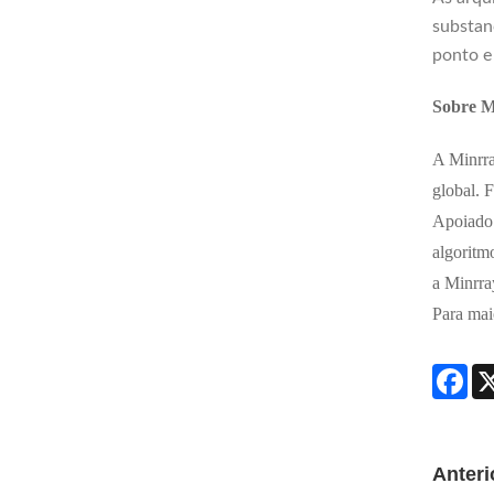
substan
ponto e
Sobre M
A Minrra
global. 
Apoiado 
algoritm
a Minrra
Para mai
Fac
Anteri