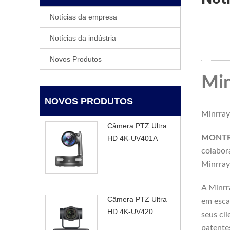
Notícias da empresa
Notícias da indústria
Novos Produtos
Min
NOVOS PRODUTOS
Minrray
Câmera PTZ Ultra
MONTRE
HD 4K-UV401A
colabor
Minrray
A Minrr
Câmera PTZ Ultra
em esca
HD 4K-UV420
seus cl
patente