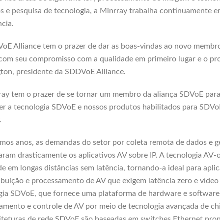
s e pesquisa de tecnologia, a Minrray trabalha continuamente e
ncia.
oE Alliance tem o prazer de dar as boas-vindas ao novo membro 
om seu compromisso com a qualidade em primeiro lugar e o proc
ton, presidente da SDDVoE Alliance.
ray tem o prazer de se tornar um membro da aliança SDVoE para 
r a tecnologia SDVoE e nossos produtos habilitados para SDVoE
.
imos anos, as demandas do setor por coleta remota de dados e 
ram drasticamente os aplicativos AV sobre IP. A tecnologia AV-o
de em longas distâncias sem latência, tornando-a ideal para apli
ribuição e processamento de AV que exigem latência zero e víd
gia SDVoE, que fornece uma plataforma de hardware e software
amento e controle de AV por meio de tecnologia avançada de chi
iteturas de rede SDVoE são baseadas em switches Ethernet pro