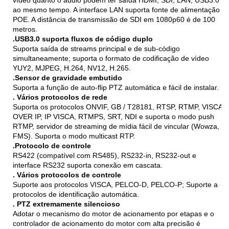
ao mesmo tempo. A interface LAN suporta fonte de alimentação
POE. A distância de transmissão de SDI em 1080p60 é de 100
metros.
.USB3.0 suporta fluxos de código duplo
Suporta saída de streams principal e de sub-código
simultaneamente; suporta o formato de codificação de vídeo
YUY2, MJPEG, H.264, NV12, H.265.
.Sensor de gravidade embutido
Suporta a função de auto-flip PTZ automática e fácil de instalar.
. Vários protocolos de rede
Suporta os protocolos ONVIF, GB / T28181, RTSP, RTMP, VISCA
OVER IP, IP VISCA, RTMPS, SRT, NDI e suporta o modo push
RTMP, servidor de streaming de mídia fácil de vincular (Wowza,
FMS). Suporta o modo multicast RTP.
.Protocolo de controle
RS422 (compatível com RS485), RS232-in, RS232-out e
interface RS232 suporta conexão em cascata.
. Vários protocolos de controle
Suporte aos protocolos VISCA, PELCO-D, PELCO-P; Suporte a
protocolos de identificação automática.
. PTZ extremamente silencioso
Adotar o mecanismo do motor de acionamento por etapas e o
controlador de acionamento do motor com alta precisão é