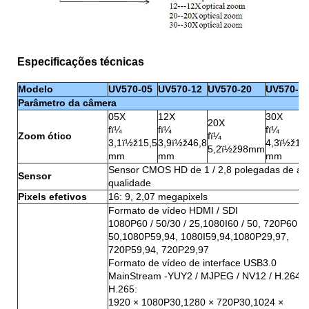
Especificações técnicas
Modelo
UV570-05
UV570-12
UV570-20
UV570-3
Parâmetro da câmera
05X
12X
30X
20X
fï¼
fï¼
fï¼
Zoom ótico
fï¼
3,1ï½ž15,5
3,9ï½ž46,8
4,3ï½ž12
5,2ï½ž98mm
mm
mm
mm
Sensor CMOS HD de 1 / 2,8 polegadas de alt
Sensor
qualidade
Pixels efetivos
16: 9, 2,07 megapixels
Formato de vídeo HDMI / SDI
1080P60 / 50/30 / 25,1080I60 / 50, 720P60 /
50,1080P59,94, 1080I59,94,1080P29,97,
720P59,94, 720P29,97
Formato de vídeo de interface USB3.0
MainStream -YUY2 / MJPEG / NV12 / H.264 /
H.265:
1920 × 1080P30,1280 × 720P30,1024 ×