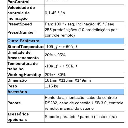
PanControl
Velocidade de
controle de
0,1-45 ° / s
inclinação
PresetSpeed
Pan: 100 ° / seg, Inclinação: 45 ° / seg
255 predefinições (10 predefinições por
PresetNumber
controle remoto)
Outro Parâmetro
StoredTemperature
-10â „ƒ ~ + 60â„ ƒ
Umidade de
20% ~ 95%
Armazenamento
Temperatura de
-10â „ƒ ~ + 50â„ ƒ
trabalho
WorkingHumidity
20% ~ 80%
Dimensão
181mmX115mmX149mm
Peso
1,15 kg
Acessório
Fonte de alimentação, cabo de controle
Pacote
RS232, cabo de conexão USB 3.0, controle
remoto, manual do usuário
acessórios
Suporte para teto / parede (custo extra)
opcionais