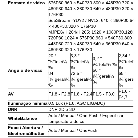
Formato de vídeo
576P30.960 × 540P30.800 × 448P30.720 ×
480P30.640 × 360P30.640 × 480P30.320 ×
176P30
SubStream -YUY2 / NV12: 640 × 360P30.640
× 480P30.320 × 176P30
MJPEG/H.264/H.265: 1920 × 1080P30,1280 
720P30,1024 × 576P30.960 × 540P30.800 ×
448P30.720 × 480P30.640 × 360P30.640 ×
480P30.320 × 176P30
20 °
6,3 °
2,34 °
3,2 °
ï¼ˆteleï¼
ï¼ˆteleï¼
ï¼ˆteleï¼
ï¼ˆteleï¼ ‰
‰
‰
‰
Ângulo de visão
56 °
84 °
72,5 °
65 °
ï¼ˆgeralï¼
ï¼ˆgeralï¼
ï¼ˆgeralï¼
ï¼ˆgeralï
‰
‰
‰
‰
F1.6 -
AV
F1.8 - F2.8
F1.8 - F2.4
F1.5 - F3.0
F4.7
Iluminação mínima
0,5 Lux (F1.8, AGC LIGADO)
DNR
DNR 2D e 3D
Auto / Manual / One Push / Especificar
WhiteBalance
temperatura de cor
Foco / Abertura /
Auto / Manual / OnePush
ElectronicShutter