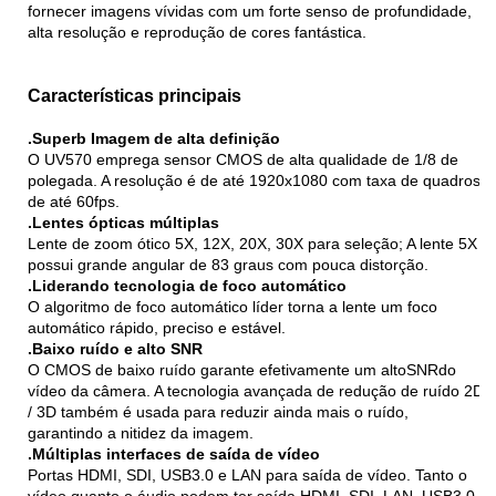
fornecer imagens vívidas com um forte senso de profundidade,
alta resolução e reprodução de cores fantástica.
Características principais
.Superb Imagem de alta definição
O UV570 emprega sensor CMOS de alta qualidade de 1/8 de
polegada. A resolução é de até 1920x1080 com taxa de quadros
de até 60fps.
.Lentes ópticas múltiplas
Lente de zoom ótico 5X, 12X, 20X, 30X para seleção; A lente 5X
possui grande angular de 83 graus com pouca distorção.
.Liderando tecnologia de foco automático
O algoritmo de foco automático líder torna a lente um foco
automático rápido, preciso e estável.
.Baixo ruído e alto SNR
O CMOS de baixo ruído garante efetivamente um altoSNRdo
vídeo da câmera. A tecnologia avançada de redução de ruído 2D
/ 3D também é usada para reduzir ainda mais o ruído,
garantindo a nitidez da imagem.
.Múltiplas interfaces de saída de vídeo
Portas HDMI, SDI, USB3.0 e LAN para saída de vídeo. Tanto o
vídeo quanto o áudio podem ter saída HDMI, SDI, LAN, USB3.0