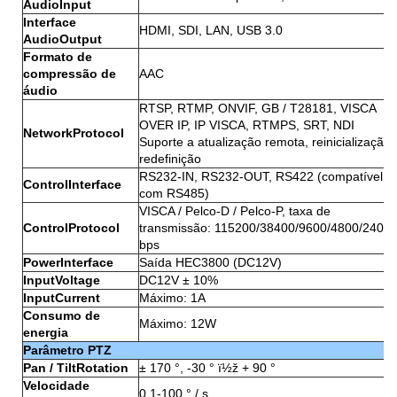
AudioInput
Interface
HDMI, SDI, LAN, USB 3.0
AudioOutput
Formato de
compressão de
AAC
áudio
RTSP, RTMP, ONVIF, GB / T28181, VISCA
OVER IP, IP VISCA, RTMPS, SRT, NDI
NetworkProtocol
Suporte a atualização remota, reinicialização 
redefinição
RS232-IN, RS232-OUT, RS422 (compatível
ControlInterface
com RS485)
VISCA / Pelco-D / Pelco-P, taxa de
ControlProtocol
transmissão: 115200/38400/9600/4800/2400
bps
PowerInterface
Saída HEC3800 (DC12V)
InputVoltage
DC12V ± 10%
InputCurrent
Máximo: 1A
Consumo de
Máximo: 12W
energia
Parâmetro PTZ
Pan / TiltRotation
± 170 °, -30 ° ï½ž + 90 °
Velocidade
0,1-100 ° / s