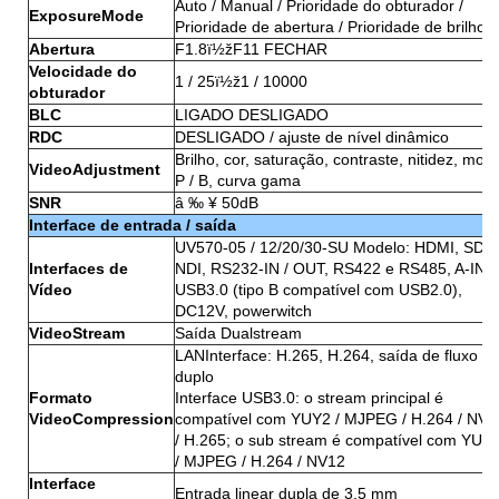
Auto / Manual / Prioridade do obturador /
ExposureMode
Prioridade de abertura / Prioridade de brilho
Abertura
F1.8ï½žF11 FECHAR
Velocidade do
1 / 25ï½ž1 / 10000
obturador
BLC
LIGADO DESLIGADO
RDC
DESLIGADO / ajuste de nível dinâmico
Brilho, cor, saturação, contraste, nitidez, mod
VideoAdjustment
P / B, curva gama
SNR
â ‰ ¥ 50dB
Interface de entrada / saída
UV570-05 / 12/20/30-SU Modelo: HDMI, SDI,
Interfaces de
NDI, RS232-IN / OUT, RS422 e RS485, A-IN,
Vídeo
USB3.0 (tipo B compatível com USB2.0),
DC12V, powerwitch
VideoStream
Saída Dualstream
LANInterface: H.265, H.264, saída de fluxo
duplo
Formato
Interface USB3.0: o stream principal é
VideoCompression
compatível com YUY2 / MJPEG / H.264 / NV1
/ H.265; o sub stream é compatível com YUY
/ MJPEG / H.264 / NV12
Interface
Entrada linear dupla de 3,5 mm